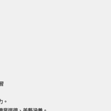
習
力。
職業道德、美藝涵養。