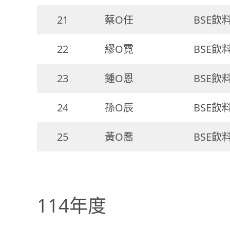
21
蔡O任
BSE飲
22
繆O霓
BSE飲
23
鍾O恩
BSE飲
24
孫O辰
BSE飲
25
黃O喬
BSE飲
114年度