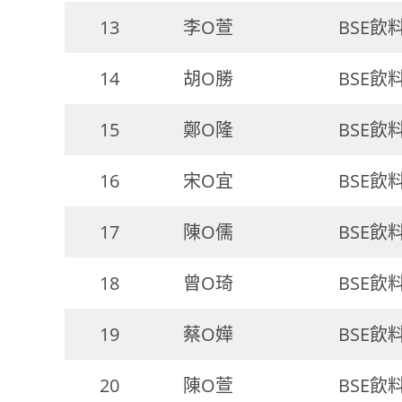
13
李O萱
BSE飲
14
胡O勝
BSE飲
15
鄭O隆
BSE飲
16
宋O宜
BSE飲
17
陳O儒
BSE飲
18
曾O琦
BSE飲
19
蔡O嬅
BSE飲
20
陳O萱
BSE飲