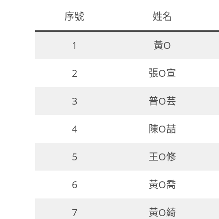
序號
姓名
1
黃O
2
張O宣
3
普O芸
4
陳O喆
5
王O修
6
黃O喬
7
黃O綺