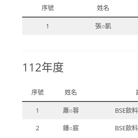
序號
姓名
1
張○凱
112年度
序號
姓名
1
蕭○蓉
BSE飲
2
鍾○宸
BSE飲