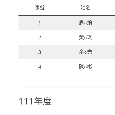
序號
姓名
1
周○綸
2
黃○琪
3
余○憲
4
陳○彬
111年度