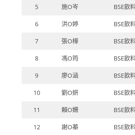
5
施O岑
BSE飲
6
洪O婷
BSE飲
7
張O樺
BSE飲
8
馮O筠
BSE飲
9
廖O涵
BSE飲
10
劉O妍
BSE飲
11
賴O姍
BSE飲
12
謝O蓁
BSE飲