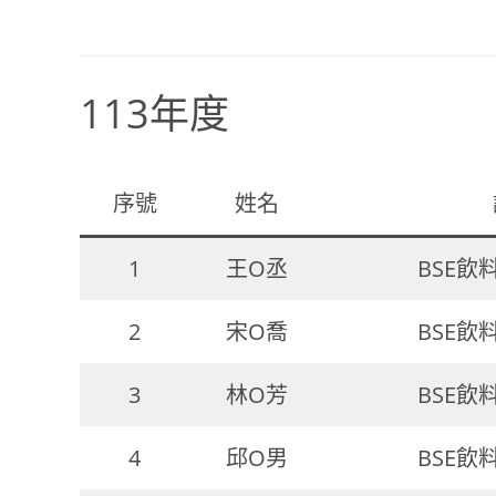
113年度
序號
姓名
1
王O丞
BSE飲
2
宋O喬
BSE飲
3
林O芳
BSE飲
4
邱O男
BSE飲